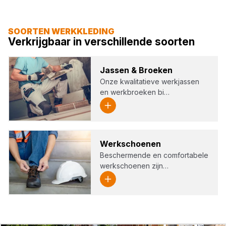
SOORTEN WERKKLEDING
Verkrijgbaar in verschillende soorten
Jas­sen
&
Broe­ken
Onze kwalitatieve werkjassen
en werkbroeken bi…
Werk­schoe­nen
Beschermende en comfortabele
werkschoenen zijn…