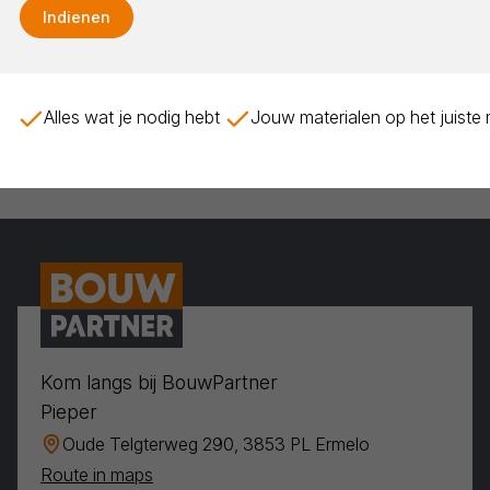
Indienen
Alles wat je nodig hebt
Jouw materialen op het juiste
Kom langs bij BouwPartner
Pieper
Oude Telgterweg 290, 3853 PL Ermelo
Route in maps