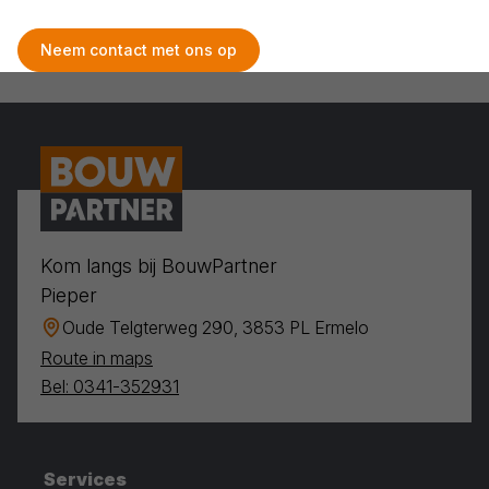
Neem contact met ons op
Kom langs bij BouwPartner
Pieper
Oude Telgterweg 290, 3853 PL Ermelo
Route in maps
Bel: 0341-352931
Services