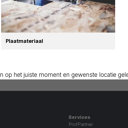
Plaat­ma­te­ri­aal
n op het juiste moment en gewenste locatie gel
Services
ProfPartner