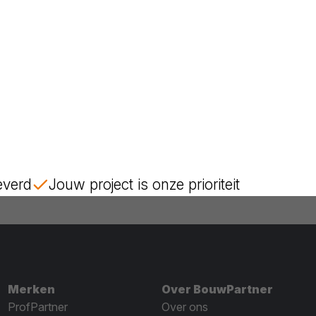
everd
Jouw project is onze prioriteit
Merken
Over BouwPartner
ProfPartner
Over ons