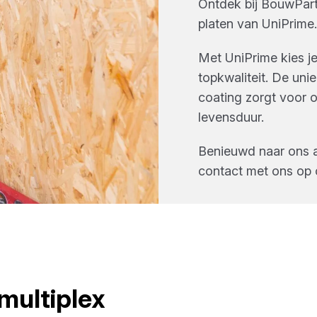
Ontdek bij
BouwPart
platen
van
UniPrime
.
Met UniPrime kies je
topkwaliteit. De un
coating zorgt voor 
levensduur.
Benieuwd naar ons
contact met ons op 
multiplex