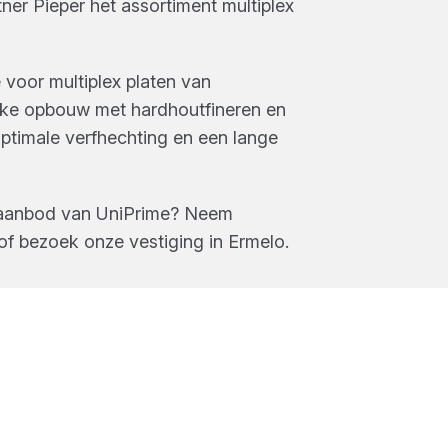
ner Pieper
het assortiment
multiplex
 voor multiplex platen van
ieke opbouw met hardhoutfineren en
optimale verfhechting en een lange
 aanbod van
UniPrime
? Neem
of bezoek onze vestiging in
Ermelo
.