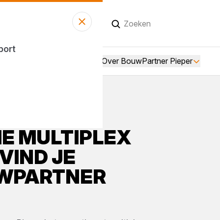
Vandaag gesloten
sport
Over BouwPartner Pieper
ME
MULTIPLEX
VIND JE
WPARTNER