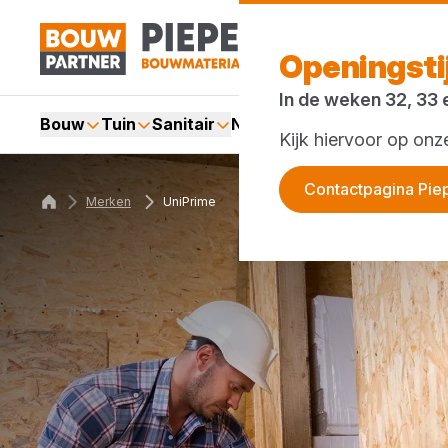
Openingst
In de weken 32, 33 
Bouw
Tuin
Sanitair
Nieuws en blog
Acties
Kijk hiervoor op on
Contactpagina Pie
Merken
UniPrime