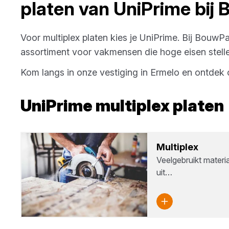
platen
van
UniPrime
bij
B
Voor
multiplex platen
kies je
UniPrime
. Bij
BouwPar
assortiment voor vakmensen die hoge eisen stelle
Kom langs in onze vestiging in
Ermelo
en ontdek 
UniPrime
multiplex platen
Mul­ti­plex
Veelgebruikt materi
uit…