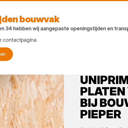
ijden bouwvak
en 34 hebben wij aangepaste openingstijden en tran
ze contactpagina
per
UNIPRI
PLATEN
BIJ
BOU
PIEPER