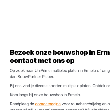
Bezoek onze bouwshop in
Erm
contact met ons op
Op zoek naar
UniPrime
multiplex platen
in
Ermelo
of omg
dan
BouwPartner Pieper
.
Bij ons vind je diverse soorten
multiplex platen
. Ontdek on
Kom langs bij onze bouwshop in
Ermelo
.
Raadpleeg de
contactpagina
voor routebeschrijving en o
vragen of wil je vooraf contact opnemen? Wij zijn tijdens