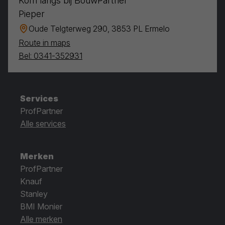
Kom langs bij BouwPartner
Pieper
Oude Telgterweg 290, 3853 PL Ermelo
Route in maps
Bel: 0341-352931
Services
ProfPartner
Alle services
Merken
ProfPartner
Knauf
Stanley
BMI Monier
Alle merken