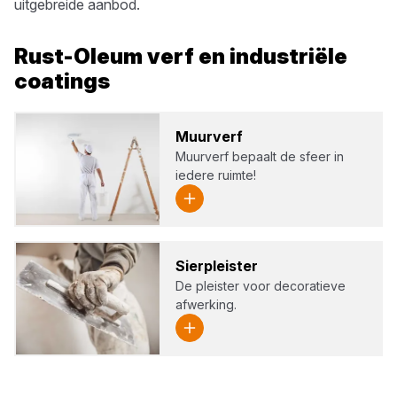
uitgebreide aanbod.
Rust-Oleum
verf en industriële
coatings
Muur­verf
Muurverf bepaalt de sfeer in
iedere ruimte!
Sier­pleis­ter
De pleister voor decoratieve
afwerking.