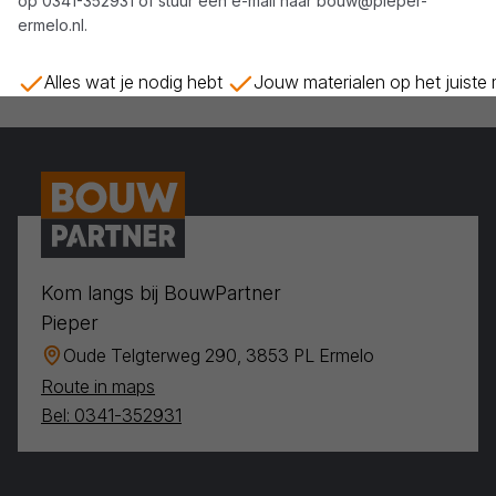
op
0341-352931
of stuur een e-mail naar
bouw@pieper-
ermelo.nl
.
Alles wat je nodig hebt
Jouw materialen op het juiste
Kom langs bij BouwPartner
Pieper
Oude Telgterweg 290, 3853 PL Ermelo
Route in maps
Bel: 0341-352931