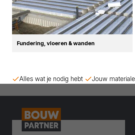
Fun­de­ring, vloe­ren
&
wan­den
Alles wat je nodig hebt
Jouw materiale