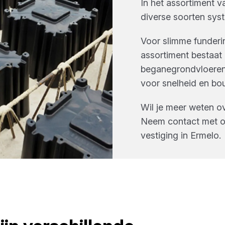
In het assortiment 
diverse soorten
sys
Voor slimme funderi
assortiment bestaat 
beganegrondvloeren 
voor snelheid en b
Wil je meer weten o
Neem contact met on
vestiging in
Ermelo
.