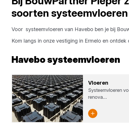
Bij
BouwPartner Pieper
z
soorten
systeemvloeren
Voor
systeemvloeren
van
Havebo
ben je bij
Bouw
Kom langs in onze vestiging in
Ermelo
en ontdek 
Havebo
systeemvloeren
Vloe­ren
Systeemvloeren vo
renova…