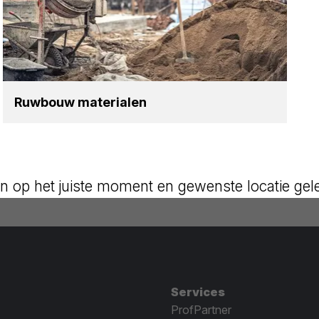
Ruw­bouw mate­ri­a­len
n op het juiste moment en gewenste locatie gel
Services
ProfPartner