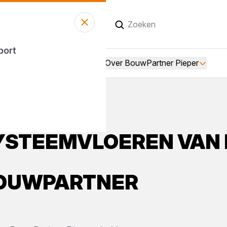
Vandaag gesloten
sport
Over BouwPartner Pieper
YSTEEMVLOEREN
VAN
OUWPARTNER