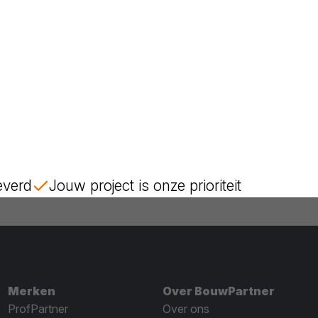
everd
Jouw project is onze prioriteit
Merken
Over BouwPartner
ProfPartner
Over ons