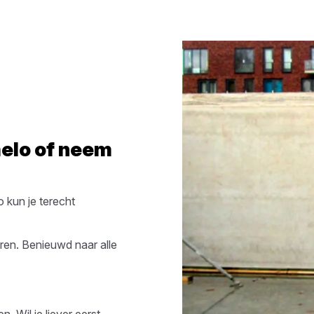
elo
of neem
o
kun je terecht
ren
. Benieuwd naar alle
. Wil je liever eerst