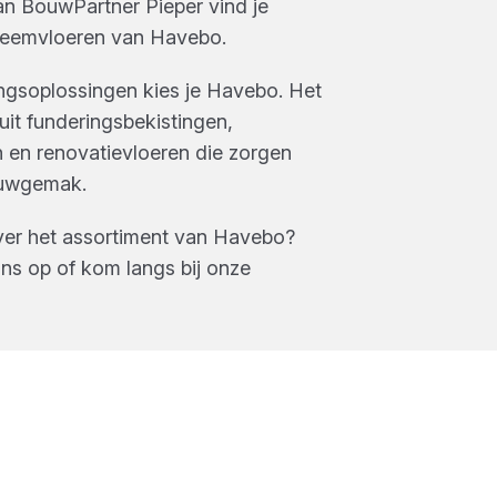
van
BouwPartner Pieper
vind je
teemvloeren
van
Havebo
.
ngsoplossingen kies je Havebo. Het
uit funderingsbekistingen,
en renovatievloeren die zorgen
ouwgemak.
ver het assortiment van
Havebo
?
s op of kom langs bij onze