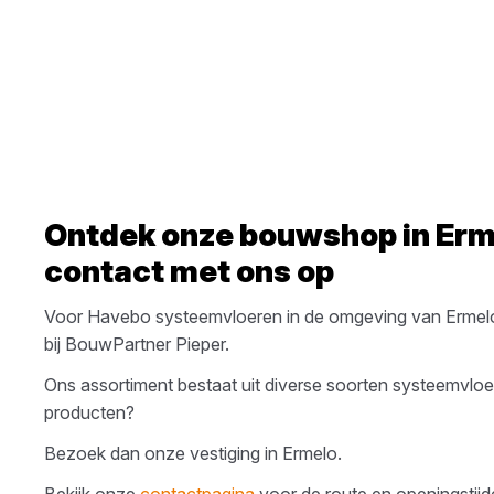
Ontdek onze bouwshop in
Erm
contact met ons op
Voor
Havebo
systeemvloeren
in de omgeving van
Ermel
bij
BouwPartner Pieper
.
Ons assortiment bestaat uit diverse soorten
systeemvloe
producten?
Bezoek dan onze vestiging in
Ermelo
.
Bekijk onze
contactpagina
voor de route en openingstijden