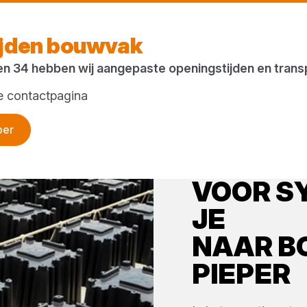
ijden bouwvak
en 34 hebben wij aangepaste openingstijden en tran
ze contactpagina
per
VOOR
S
JE
NAAR
B
PIEPER