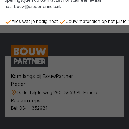
openingstijden op
0341-352931
of stuur een e-mail
naar
bouw@pieper-ermelo.nl
.
Alles wat je nodig hebt
Jouw materialen op het juiste
Kom langs bij BouwPartner
Pieper
Oude Telgterweg 290, 3853 PL Ermelo
Route in maps
Bel: 0341-352931