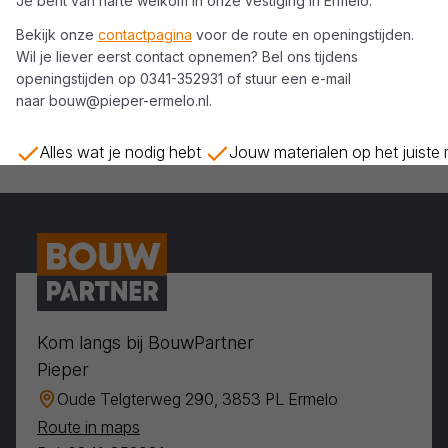
Je bent van harte welkom in onze vestiging in
Ermelo
.
Bekijk onze
contactpagina
voor de route en openingstijden.
Wil je liever eerst contact opnemen? Bel ons tijdens
openingstijden op
0341-352931
of stuur een e-mail
naar
bouw@pieper-ermelo.nl
.
Alles wat je nodig hebt
Jouw materialen op het juiste
Kom langs bij BouwPartner
Pieper
Oude Telgterweg 290, 3853 PL Ermelo
Route in maps