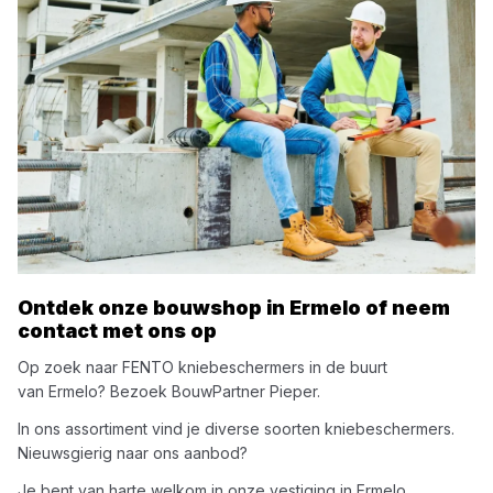
Ontdek onze bouwshop in
Ermelo
of neem
contact met ons op
Op zoek naar
FENTO
kniebeschermers
in de buurt
van
Ermelo
? Bezoek
BouwPartner Pieper
.
In ons assortiment vind je diverse soorten
kniebeschermers
.
Nieuwsgierig naar ons aanbod?
Je bent van harte welkom in onze vestiging in
Ermelo
.