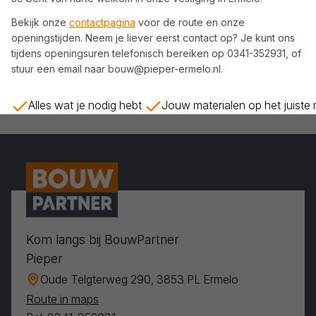
Bekijk onze
contactpagina
voor de route en onze
openingstijden. Neem je liever eerst contact op? Je kunt ons
tijdens openingsuren telefonisch bereiken op
0341-352931
, of
stuur een email naar
bouw@pieper-ermelo.nl
.
Alles wat je nodig hebt
Jouw materialen op het juiste
Kom langs bij BouwPartner
Pieper
Oude Telgterweg 290, 3853 PL Ermelo
Route in maps