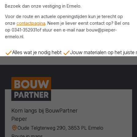
Bezoek dan onze vestiging in
Ermelo
.
Voor de route en actuele openingstijden kun je terecht op
onze
contactpagina
. Neem je liever eerst contact op? Bel ons
op
0341-352931
of stuur een e-mail naar
bouw@pieper-
ermelo.nl
.
Alles wat je nodig hebt
Jouw materialen op het juiste
Kom langs bij BouwPartner
Pieper
Oude Telgterweg 290, 3853 PL Ermelo
Route in maps