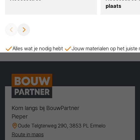
plaats
Alles wat je nodig hebt
Jouw materialen op het juiste
Kom langs bij BouwPartner
Pieper
Oude Telgterweg 290, 3853 PL Ermelo
Route in maps