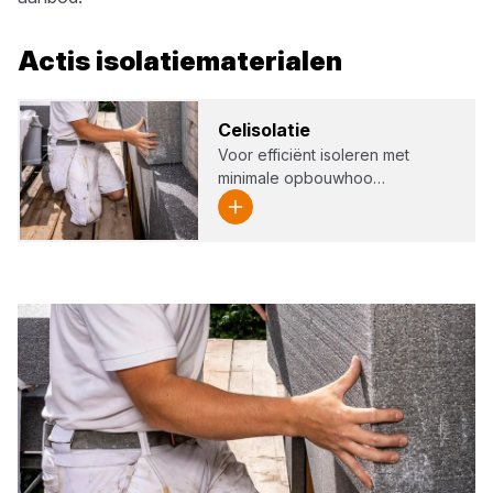
Actis
isolatiematerialen
Cel­iso­la­tie
Voor efficiënt isoleren met
minimale opbouwhoo…