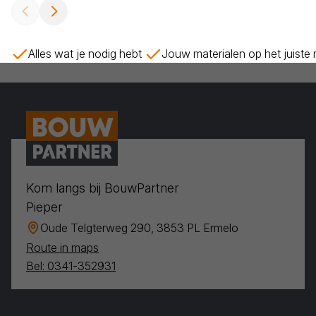
Alles wat je nodig hebt
Jouw materialen op het juiste
Kom langs bij BouwPartner
Pieper
Oude Telgterweg 290, 3853 PL Ermelo
Route in maps
Bel: 0341-352931