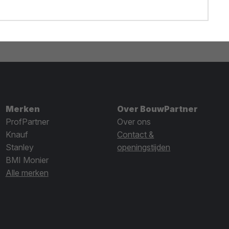
Merken
Over BouwPartner
ProfPartner
Over ons
Knauf
Contact &
Stanley
openingstijden
BMI Monier
Alle merken