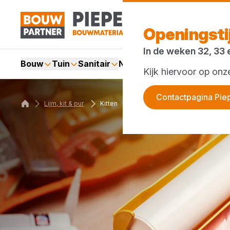
Openingst
In de weken 32, 33 
Bouw
Tuin
Sanitair
Nieuws en blog
Acties
Kijk hiervoor op on
Contactpagina Pie
Lijm, kit & pur
Kitten