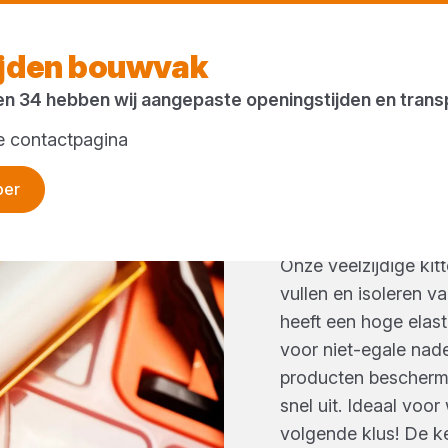
Morgen w
ijden bouwvak
en 34 hebben wij aangepaste openingstijden en tran
ze contactpagina
per
KITTEN
Onze veelzijdige kitt
vullen en isoleren va
heeft een hoge elast
voor niet-egale nad
producten bescherm
snel uit. Ideaal voor
volgende klus! De ke