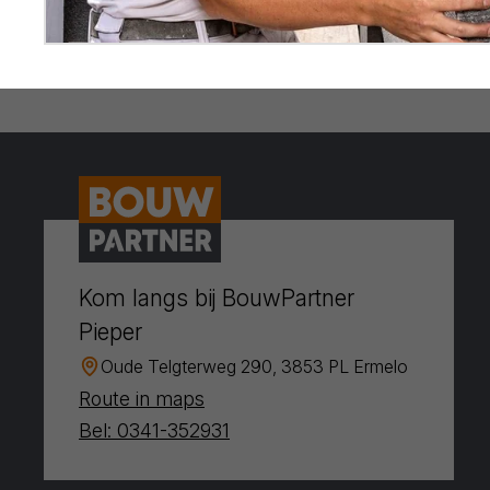
Kom langs bij BouwPartner
Pieper
Oude Telgterweg 290, 3853 PL Ermelo
Route in maps
Bel: 0341-352931