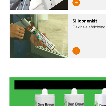
Sili­co­nen­kit
Flexibele afdichting