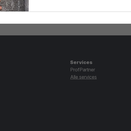
Services
ProfPartner
Alle services