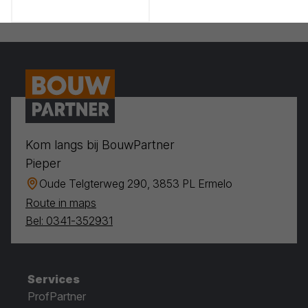
Kom langs bij BouwPartner
Pieper
Oude Telgterweg 290, 3853 PL Ermelo
Route in maps
Bel: 0341-352931
Services
ProfPartner