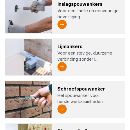
Inslagspouw­an­kers
Voor een snelle en eenvoudige
bevestiging
Lijm­an­kers
Voor een stevige, duurzame
verbinding zonder i…
Schroefspouw­an­ker
Hét spouwanker voor
herstelwerkzaamheden