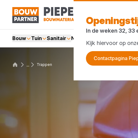
Openingst
In de weken 32, 33 
Bouw
Tuin
Sanitair
Nieuws en blog
Acties
Kijk hiervoor op on
Contactpagina Pie
...
Trappen