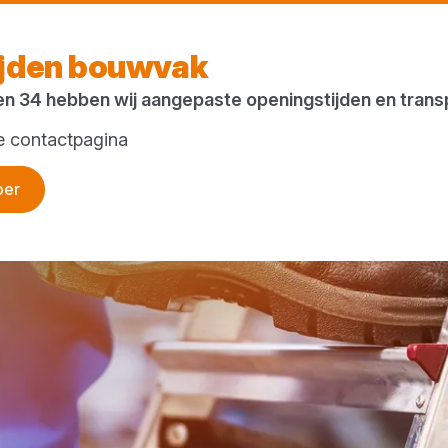
V
ijden bouwvak
en 34 hebben wij aangepaste openingstijden en tran
ze contactpagina
per