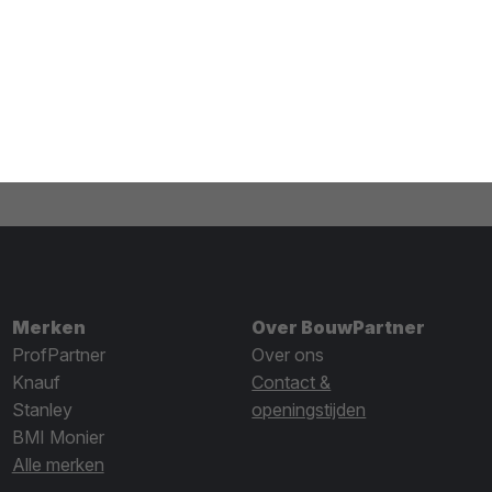
Merken
Over BouwPartner
ProfPartner
Over ons
Knauf
Contact &
Stanley
openingstijden
BMI Monier
Alle merken