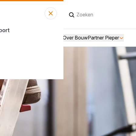
andaag open
tot 17:00 uur
sport
Over BouwPartner Pieper