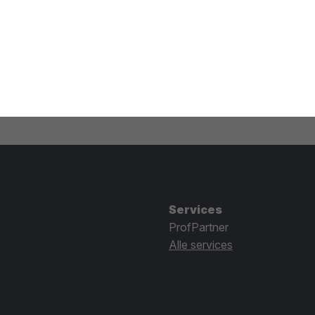
Services
ProfPartner
Alle services