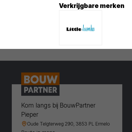
Verkrijgbare merken
Kom langs bij BouwPartner
Pieper
Oude Telgterweg 290, 3853 PL Ermelo