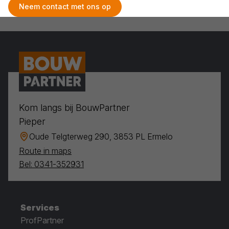
Neem contact met ons op
Kom langs bij BouwPartner
Pieper
Oude Telgterweg 290, 3853 PL Ermelo
Route in maps
Bel: 0341-352931
Services
ProfPartner