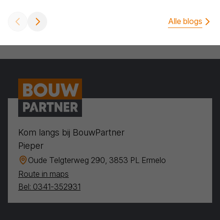
Alle blogs
Kom langs bij BouwPartner
Pieper
Oude Telgterweg 290, 3853 PL Ermelo
Route in maps
Bel: 0341-352931