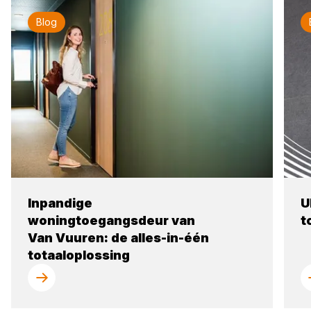
Blog
Inpandige
U
woningtoegangsdeur van
t
Van Vuuren: de alles-in-één
totaaloplossing