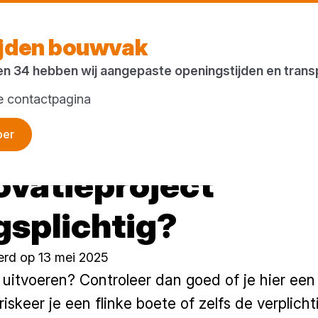
V
ijden bouwvak
en 34 hebben wij aangepaste openingstijden en tran
ze contactpagina
per
novatieproject
gsplichtig?
erd op 13 mei 2025
 uitvoeren? Controleer dan goed of je hier ee
 riskeer je een flinke boete of zelfs de verplich