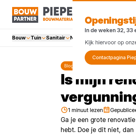
Openingst
In de weken 32, 33 
Bouw
Tuin
Sanitair
Nieuws en blog
Acties
Kijk hiervoor op on
Contactpagina Pie
Blog
wet- en regelgeving
Is mijn re
vergunnin
1 minuut lezen
Gepublice
Ga je een grote renovatie
hebt. Doe je dit niet, dan