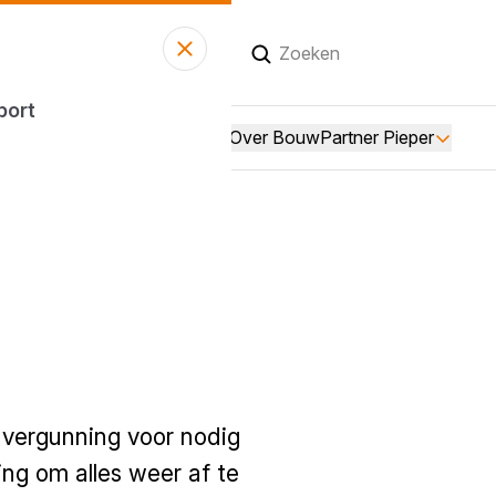
andaag open
tot 17:00 uur
sport
Over BouwPartner Pieper
n vergunning voor nodig
ting om alles weer af te