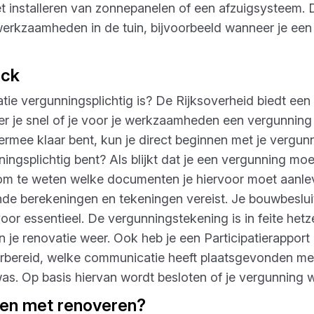
t installeren van zonnepanelen of een afzuigsysteem. 
rkzaamheden in de tuin, bijvoorbeeld wanneer je een 
eck
vatie vergunningsplichtig is? De Rijksoverheid biedt e
r je snel of je voor je werkzaamheden een vergunning
ermee klaar bent, kun je direct beginnen met je vergu
ingsplichtig bent? Als blijkt dat je een vergunning mo
 om te weten welke documenten je hiervoor moet aanle
ende berekeningen en tekeningen vereist. Je bouwbeslu
oor essentieel. De vergunningstekening is in feite het
 je renovatie weer. Ook heb je een Participatierapport n
orbereid, welke communicatie heeft plaatsgevonden m
s. Op basis hiervan wordt besloten of je vergunning w
nen met renoveren?