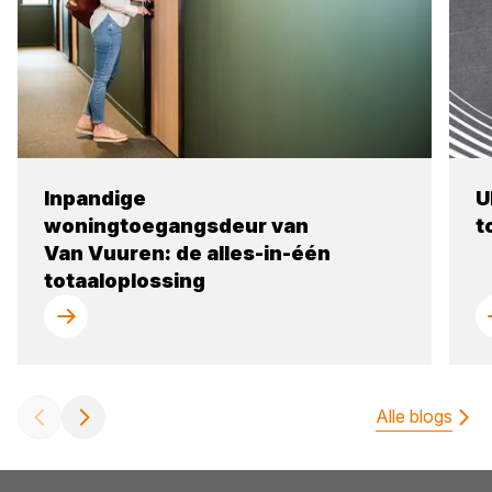
Inpandige
U
woningtoegangsdeur van
t
Van Vuuren: de alles-in-één
totaaloplossing
Alle blogs