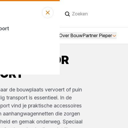
eer open
vanaf 08:00 uur
sport
Over BouwPartner Pieper
OIRES VOOR
ORT
naar de bouwplaats vervoert of puin
ig transport is essentieel. In de
sport vind je praktische accessoires
n aanhangwagennetten die zorgen
iligheid en gemak onderweg. Speciaal