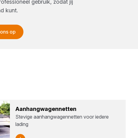
ofessioneel gebruik, zodat jij
d kunt.
 ons op
Aan­hang­wa­gen­net­ten
Stevige aanhangwagennetten voor iedere
lading