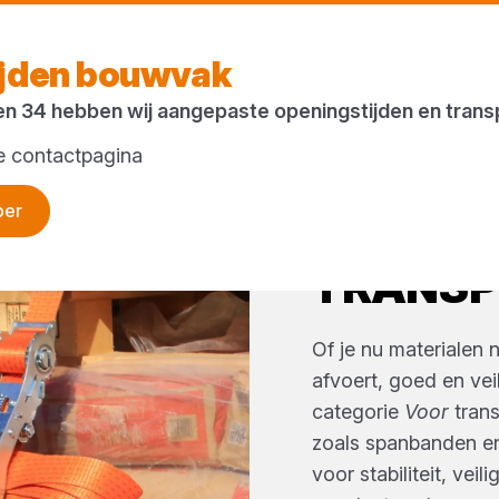
Morgen w
ijden bouwvak
en 34 hebben wij aangepaste openingstijden en tran
ze contactpagina
per
ACCESS
TRANSP
Of je nu materialen 
afvoert, goed en veil
categorie
Voor
tran
zoals spanbanden e
voor stabiliteit, ve