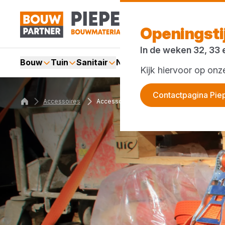
Openingst
In de weken 32, 33 
Bouw
Tuin
Sanitair
Nieuws en blog
Acties
Kijk hiervoor op on
Contactpagina Pie
Accessoires
Accessoires voor transport